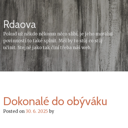
Skip
to
content
Rdaova
Pokud už někdo někomu něco slíbí, je jeho morální
povinností to také splnit. Měl by to stůj co stůj
učinit. Stejně jako tak činí třeba náš web.
Dokonalé do obýváku
Posted on
30. 6. 2025
by