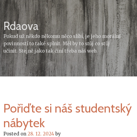
Skip
to
content
Rdaova
Pokud už někdo někomu něco slíbí, je jeho morální
povinností to také splnit. Měl by to stůj co stůj
učinit. Stejně jako tak činí třeba náš web.
Pořiďte si náš studentský
nábytek
Posted on
28. 12. 2024
by