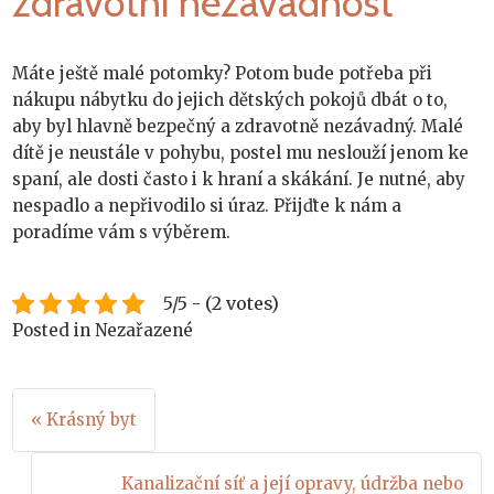
zdravotní nezávadnost
Máte ještě malé potomky? Potom bude potřeba při
nákupu nábytku do jejich dětských pokojů dbát o to,
aby byl hlavně bezpečný a zdravotně nezávadný. Malé
dítě je neustále v pohybu, postel mu neslouží jenom ke
spaní, ale dosti často i k hraní a skákání. Je nutné, aby
nespadlo a nepřivodilo si úraz. Přijďte k nám a
poradíme vám s výběrem.
5/5 - (2 votes)
Posted in Nezařazené
Navigace
« Krásný byt
pro
Kanalizační síť a její opravy, údržba nebo