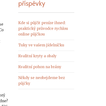
příspěvky
Kde si půjčit peníze ihned:
se
praktický průvodce rychlou
 Co
online půjčkou
t
Tuky ve vašem jídelníčku
Kvalitní kryty a obaly
Kvalitní pohon na brány
Někdy se neobejdeme bez
půjčky
brý
edne?