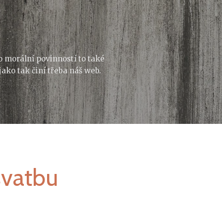
o morální povinností to také
ě jako tak činí třeba náš web.
svatbu