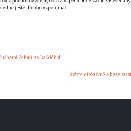
terou z pohádkových bytostí a úspěch bude zaručen! Všechny
oledne ještě dlouho vzpomínat!
lužbami čekají na každého!
Sviťte efektivně a beze ztrá