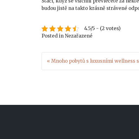
Stačí, když se všichni převlečete za něk
budou jistě na takto krásně strávené odp
4.5/5 - (2 votes)
Posted in Nezařazené
Navigace
« Mnoho pobytů s luxusními wellness s
pro
příspěvek