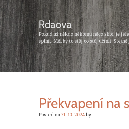
Skip
to
content
Rdaova
Pokud už někdo někomu něco slíbí, je jeh
splnit. Měl by to stůj co stůj učinit. Stejn
Překvapení na 
Posted on
31. 10. 2024
by