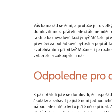
Váš kamarád se žení, a protože je to velký
domluvili mezi přáteli, ale stále nemůžet
takhle
karnevalové kostýmy
? Můžete pře
převléci za pohádkové bytosti a popřát kr
svatebčanům přípitky? Možností je rozho
vyberete a zakoupíte u nás.
Odpoledne pro d
S pár přáteli jste se domluvili, že uspoř
školáky a zabavit je jistě není jednoduch
nápad, ale chtělo by to ještě něco přidat