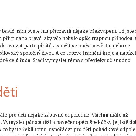
 bavič, rádi byste mu připravili nějaké překvapení. Už jste 
e přijít na to pravé, aby vše nebylo spíše trapnou příhodou.
dstavovat partu pirátů a snažit se unést nevěstu, nebo se
álovský společný život. A co teprve tradiční kroje a nabíze
dně celá řada. Stačí vymyslet téma a převleky už snadno
ěti
ádáte pro děti nějaké zábavné odpoledne. Všichni máte už
é. Vymyslet pár soutěží a navečer opéct špekáčky je jistě do
. A co byste řekli tomu, uspořádat pro děti pohádkové odpol