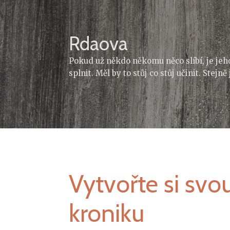
Skip
to
content
Rdaova
Pokud už někdo někomu něco slíbí, je jeh
splnit. Měl by to stůj co stůj učinit. Stejn
Vytvořte si svo
kroniku