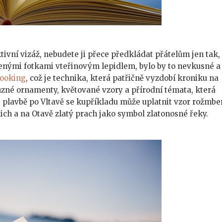
tivní vizáž, nebudete ji přece předkládat přátelům jen tak,
enými fotkami vteřinovým lepidlem, bylo by to nevkusné a
booking
, což je technika, která patřičně vyzdobí kroniku na
různé ornamenty, květované vzory a přírodní témata, která
i plavbě po Vltavě se kupříkladu může uplatnit vzor rožmb
alich a na Otavě zlatý prach jako symbol zlatonosné řeky.