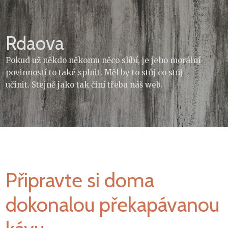
Skip
to
content
Rdaova
Pokud už někdo někomu něco slíbí, je jeho morální
povinností to také splnit. Měl by to stůj co stůj
učinit. Stejně jako tak činí třeba náš web.
Připravte si doma
dokonalou překapávanou