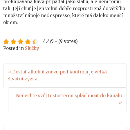
překapávaná káva připadat jako slabá, ale není tomu
tak. Její chuť je jen velmi dobře rozprostřená do většího
množství nápoje než espresso, které má daleko menší
objem.
4.4/5 - (9 votes)
Posted in
Služby
Navigace
« Dostat alkohol znovu pod kontrolu je velká
životní výzva
pro
příspěvek
Nenechte svůj testosteron spláchnout do kanálu
»
Search