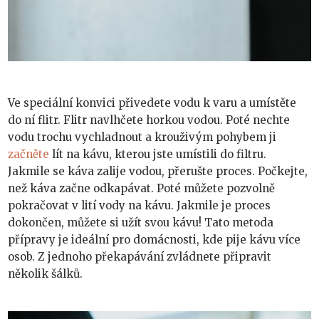
Ve speciální konvici přivedete vodu k varu a umístěte
do ní flitr. Flitr navlhčete horkou vodou. Poté nechte
vodu trochu vychladnout a krouživým pohybem ji
začněte
lít na kávu, kterou jste umístili do filtru.
Jakmile se káva zalije vodou, přerušte proces. Počkejte,
než káva začne odkapávat. Poté můžete pozvolně
pokračovat v lití vody na kávu. Jakmile je proces
dokončen, můžete si užít svou kávu! Tato metoda
přípravy je ideální pro domácnosti, kde pije kávu více
osob. Z jednoho překapávání zvládnete připravit
několik šálků.