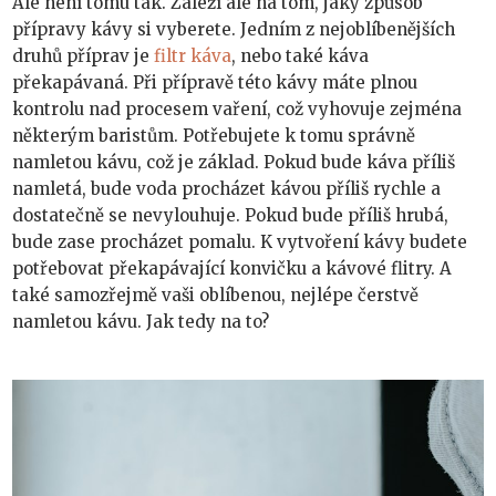
Ale není tomu tak. Záleží ale na tom, jaký způsob
přípravy kávy si vyberete. Jedním z nejoblíbenějších
druhů příprav je
filtr káva
, nebo také káva
překapávaná. Při přípravě této kávy máte plnou
kontrolu nad procesem vaření, což vyhovuje zejména
některým baristům. Potřebujete k tomu správně
namletou kávu, což je základ. Pokud bude káva příliš
namletá, bude voda procházet kávou příliš rychle a
dostatečně se nevylouhuje. Pokud bude příliš hrubá,
bude zase procházet pomalu. K vytvoření kávy budete
potřebovat překapávající konvičku a kávové flitry. A
také samozřejmě vaši oblíbenou, nejlépe čerstvě
namletou kávu. Jak tedy na to?