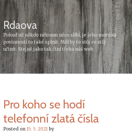
Skip
to
content
Rdaova
Pokud už někdo někomu něco slíbí, je jeho morální
povinností to také splnit. Měl by to stůj co stůj
učinit. Stejně jako tak činí třeba náš web.
Pro koho se hodí
telefonní zlatá čísla
Posted on
15. 5. 2021
by