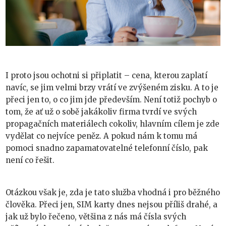
I proto jsou ochotni si připlatit – cena, kterou zaplatí
navíc, se jim velmi brzy vrátí ve zvýšeném zisku. A to je
přeci jen to, o co jim jde především. Není totiž pochyb o
tom, že ať už o sobě jakákoliv firma tvrdí ve svých
propagačních materiálech cokoliv, hlavním cílem je zde
vydělat co nejvíce peněz. A pokud nám k tomu má
pomoci snadno zapamatovatelné telefonní číslo, pak
není co řešit.
Otázkou však je, zda je tato služba vhodná i pro běžného
člověka. Přeci jen, SIM karty dnes nejsou příliš drahé, a
jak už bylo řečeno, většina z nás má čísla svých