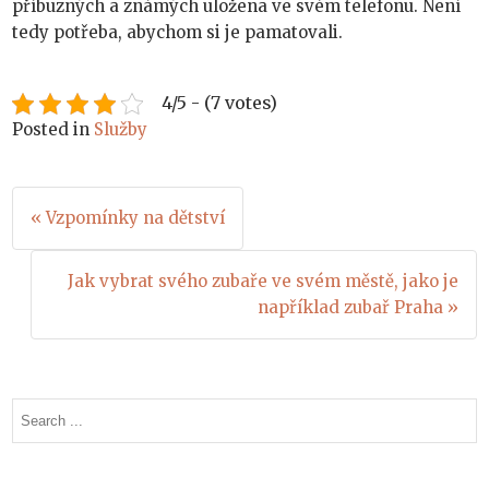
příbuzných a známých uložena ve svém telefonu. Není
tedy potřeba, abychom si je pamatovali.
4/5 - (7 votes)
Posted in
Služby
Navigace
« Vzpomínky na dětství
pro
Jak vybrat svého zubaře ve svém městě, jako je
příspěvek
například zubař Praha »
Search
for: