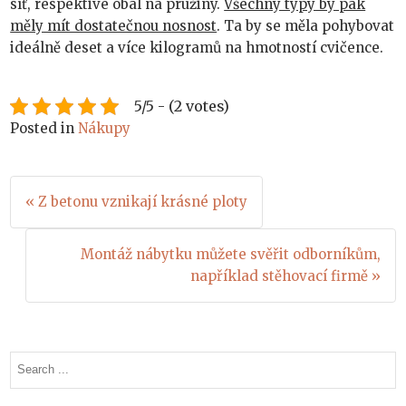
síť, respektive obal na pružiny.
Všechny typy by pak
měly mít dostatečnou nosnost
. Ta by se měla pohybovat
ideálně deset a více kilogramů na hmotností cvičence.
5/5 - (2 votes)
Posted in
Nákupy
Navigace
« Z betonu vznikají krásné ploty
pro
Montáž nábytku můžete svěřit odborníkům,
příspěvek
například stěhovací firmě »
Search
for: