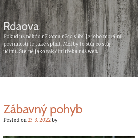
Skip
to
content
Rdaova
Pokud už někdo někomu něco slíbí, je jeho morální
povinností to také splnit. Měl by to stůj co stůj
učinit. Stejně jako tak činí třeba náš web.
Zábavný pohyb
Posted on
23. 3. 2022
by