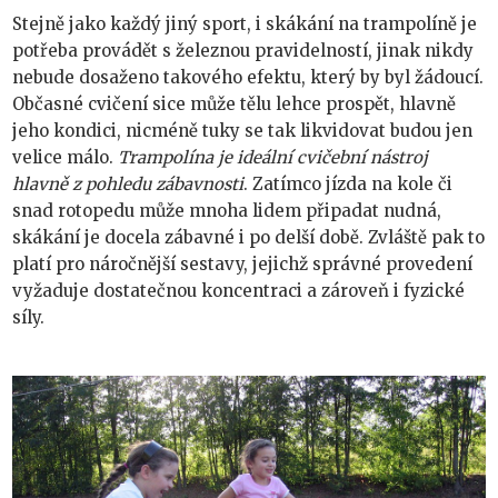
Stejně jako každý jiný sport, i skákání na trampolíně je
potřeba provádět s železnou pravidelností, jinak nikdy
nebude dosaženo takového efektu, který by byl žádoucí.
Občasné cvičení sice může tělu lehce prospět, hlavně
jeho kondici, nicméně tuky se tak likvidovat budou jen
velice málo.
Trampolína je ideální cvičební nástroj
hlavně z pohledu zábavnosti
. Zatímco jízda na kole či
snad rotopedu může mnoha lidem připadat nudná,
skákání je docela zábavné i po delší době. Zvláště pak to
platí pro náročnější sestavy, jejichž správné provedení
vyžaduje dostatečnou koncentraci a zároveň i fyzické
síly.