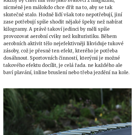
Každý by chtěl mít tělo jako svalovci z magazínů,
nicméně jen málokdo chce dřít na to, aby se tak
skutečně stalo. Hodně lidí však toto nepotřebují, jiní
zase potřebují spíše shodit nějaké špeky než nabírat
kilogramy. A právě takoví jedinci by měli spíše
provozovat aerobní cviky než kulturistiku. Během
aerobních aktivit tělo nejefektivněji likviduje tukové
zásoby, což je přesně ten efekt, kterého je potřeba
dosáhnout. Sportovních činností, kterými je možné
takového efektu docílit, je celá řada. ne každého ale
baví plavání, inline bruslení nebo třeba jezdění na kole.