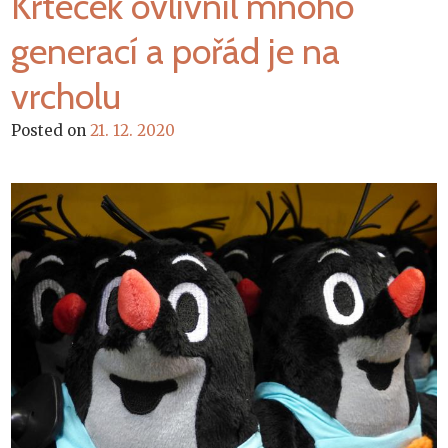
Krteček ovlivnil mnoho
generací a pořád je na
vrcholu
Posted on
21. 12. 2020