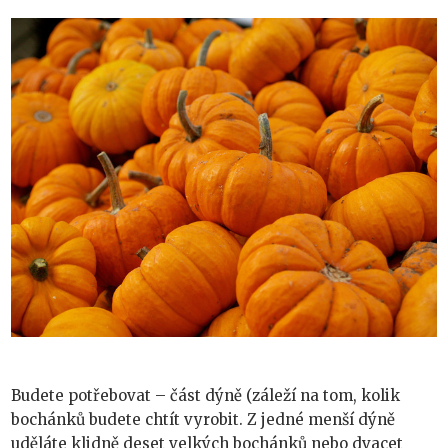
Budete potřebovat – část dýně (záleží na tom, kolik
bochánků budete chtít vyrobit. Z jedné menší dýně
uděláte klidně deset velkých bochánků nebo dvacet