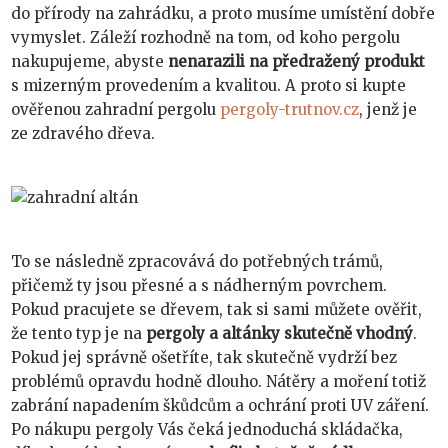
do přírody na zahrádku, a proto musíme umístění dobře
vymyslet. Záleží rozhodně na tom, od koho pergolu
nakupujeme, abyste
nenarazili na předražený produkt
s mizerným provedením a kvalitou. A proto si kupte
ověřenou zahradní pergolu
pergoly-trutnov.cz
, jenž je
ze zdravého dřeva.
To se následně zpracovává do potřebných trámů,
přičemž ty jsou přesné a s nádherným povrchem.
Pokud pracujete se dřevem, tak si sami můžete ověřit,
že tento typ je na
pergoly a altánky skutečně vhodný
.
Pokud jej správně ošetříte, tak skutečně vydrží bez
problémů opravdu hodně dlouho. Nátěry a moření totiž
zabrání napadením škůdcům a ochrání proti UV záření.
Po nákupu pergoly Vás čeká jednoduchá skládačka,