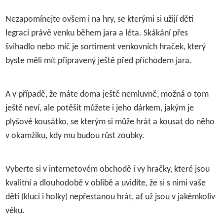
Nezapomínejte ovšem i na hry, se kterými si užijí děti
legraci právě venku během jara a léta. Skákání přes
švihadlo nebo míč je sortiment venkovních hraček, který
byste měli mít připravený ještě před příchodem jara.
A v případě, že máte doma ještě nemluvně, možná o tom
ještě neví, ale potěšit můžete i jeho dárkem, jakým je
plyšové kousátko, se kterým si může hrát a kousat do něho
v okamžiku, kdy mu budou růst zoubky.
Vyberte si v internetovém obchodě i vy hračky, které jsou
kvalitní a dlouhodobě v oblibě a uvidíte, že si s nimi vaše
děti (kluci i holky) nepřestanou hrát, ať už jsou v jakémkoliv
věku.