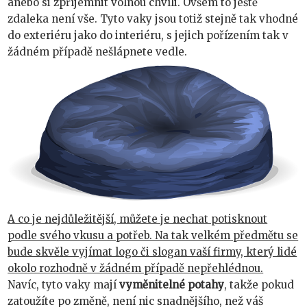
anebo si zpříjemnit volnou chvíli. Ovšem to ještě
zdaleka není vše. Tyto vaky jsou totiž stejně tak vhodné
do exteriéru jako do interiéru, s jejich pořízením tak v
žádném případě nešlápnete vedle.
A co je nejdůležitější, můžete je nechat potisknout
podle svého vkusu a potřeb. Na tak velkém předmětu se
bude skvěle vyjímat logo či slogan vaší firmy, který lidé
okolo rozhodně v žádném případě nepřehlédnou.
Navíc, tyto vaky mají
vyměnitelné potahy
, takže pokud
zatoužíte po změně, není nic snadnějšího, než váš