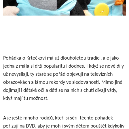
Pohádka o Krtečkovi má už dlouholetou tradici, ale jako
jedna z mála si drží popularitu i dodnes. I když se nové díly
už nevysílají, ty staré se pořád objevují na televizních
obrazovkách a lámou rekordy ve sledovanosti. Mimo jiné
dojímají i dětské oči a děti se na nich s chutí dívají vždy,
když mají tu možnost.
A je ještě mnoho rodičů, kteří si sérii těchto pohádek
pořizují na DVD, aby je mohli svým dětem pouštět kdykoliv