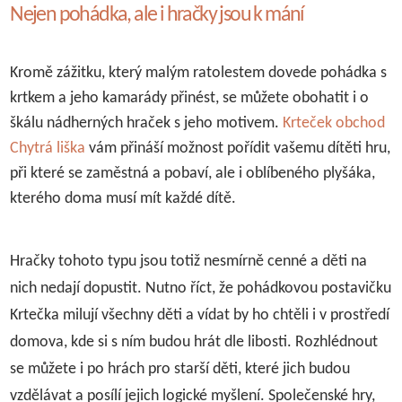
Nejen pohádka, ale i hračky jsou k mání
Kromě zážitku, který malým ratolestem dovede pohádka s
krtkem a jeho kamarády přinést, se můžete obohatit i o
škálu nádherných hraček s jeho motivem.
Krteček obchod
Chytrá liška
vám přináší možnost pořídit vašemu dítěti hru,
při které se zaměstná a pobaví, ale i oblíbeného plyšáka,
kterého doma musí mít každé dítě.
Hračky tohoto typu jsou totiž nesmírně cenné a děti na
nich nedají dopustit. Nutno říct, že
pohádkovou
postavičku
Krtečka milují všechny děti a vídat by ho chtěli i v prostředí
domova, kde si s ním budou hrát dle libosti. Rozhlédnout
se můžete i po hrách pro starší děti, které jich budou
vzdělávat a posílí jejich logické myšlení.
Společenské hry,