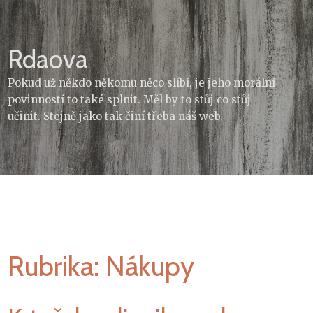
Skip
to
content
Rdaova
Pokud už někdo někomu něco slíbí, je jeho morální
povinností to také splnit. Měl by to stůj co stůj
učinit. Stejně jako tak činí třeba náš web.
Rubrika:
Nákupy