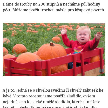
Dáme do trouby na 200 stupňů a necháme půl hodiny
péct. Můžeme potřít trochou másla pro křupavý povrch.
A je to. Jedná se o skvělou svačinu či skvělý zákusek ke
kávě. V tomto receptu jsme použili sladidlo, ovšem
nejedná se o klasické umělé sladidlo, které si můžete
koupit v obchodě, jedná se o zcela přírodní sladidlo,