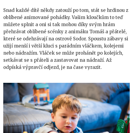
Snad každé dítě někdy zatouží po tom, stát se hrdinou z
oblíbené animované pohádky. Vašim kloučkům to teď
můžete splnit a oni si tak mohou díky svým hrám
přehrávat oblíbené scénky z animáku Tomáš a přátelé,
které se odehrávají na ostrově Sodor. Spoustu zábavy si
užijí menší i větší kluci s parádním vláčkem, kolejemi
nebo nádražím. Vláček se může prohánět po kolejích,
setkávat se s přáteli a zastavovat na nádraží. Až
odpíská výpravčí odjezd, je na čase vyrazit.