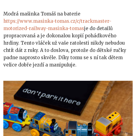
Modrá mašinka Tomáš na baterie
https://www.masinka-tomas.cz/c/trackmaster-
motorized-railway-masinka-tomas
je do detailů
propracovaná a je dokonalou kopií pohádkového
hrdiny. Tento vláček už vaše ratolesti nikdy nebudou
chtít dát z ruky. A to doslova, protože do dětské ručky
padne naprosto skvěle. Díky tomu se s ní tak dětem
velice dobře jezdí a manipuluje.