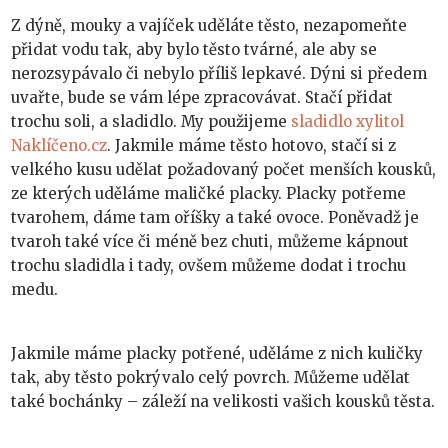
Z dýně, mouky a vajíček uděláte těsto, nezapomeňte
přidat vodu tak, aby bylo těsto tvárné, ale aby se
nerozsypávalo či nebylo příliš lepkavé. Dýni si předem
uvařte, bude se vám lépe zpracovávat. Stačí přidat
trochu soli, a sladidlo. My použijeme
sladidlo xylitol
Naklíčeno.cz
. Jakmile máme těsto hotovo, stačí si z
velkého kusu udělat požadovaný počet menších kousků,
ze kterých uděláme maličké placky. Placky potřeme
tvarohem, dáme tam oříšky a také ovoce. Poněvadž je
tvaroh také více či méně bez chuti, můžeme kápnout
trochu sladidla i tady, ovšem můžeme dodat i trochu
medu.
Jakmile máme placky potřené, uděláme z nich kuličky
tak, aby těsto pokrývalo celý povrch. Můžeme udělat
také bochánky – záleží na velikosti vašich kousků těsta.