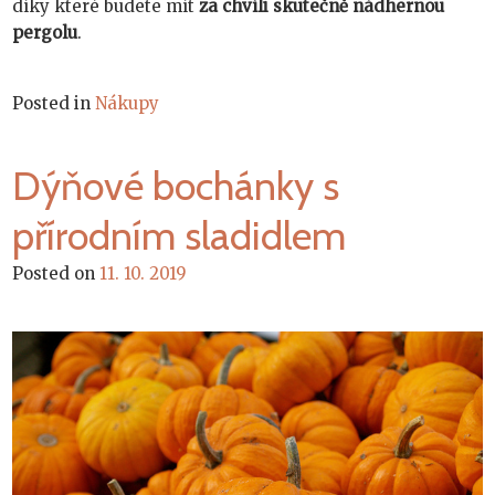
díky které budete mít
za chvíli skutečně nádhernou
pergolu
.
Posted in
Nákupy
Dýňové bochánky s
přírodním sladidlem
Posted on
11. 10. 2019